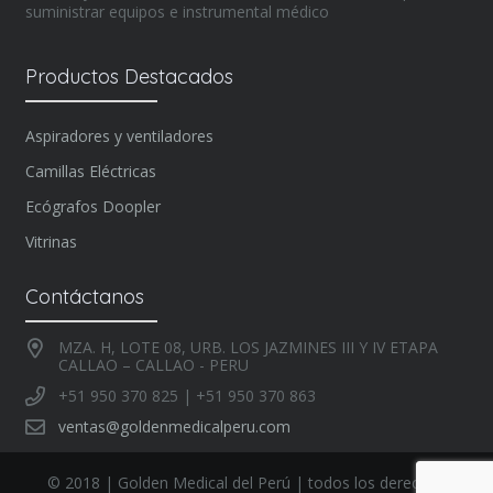
suministrar equipos e instrumental médico
Productos Destacados
Aspiradores y ventiladores
Camillas Eléctricas
Ecógrafos Doopler
Vitrinas
Contáctanos
MZA. H, LOTE 08, URB. LOS JAZMINES III Y IV ETAPA
CALLAO – CALLAO - PERU
+51 950 370 825 | +51 950 370 863
ventas@goldenmedicalperu.com
© 2018 | Golden Medical del Perú | todos los derechos